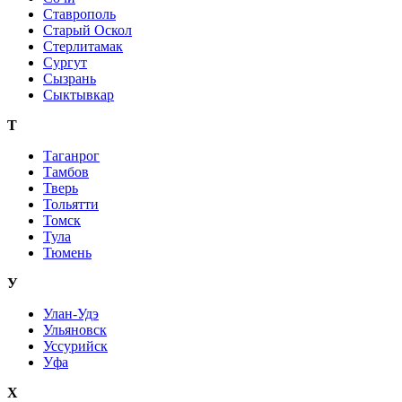
Ставрополь
Старый Оскол
Стерлитамак
Сургут
Сызрань
Сыктывкар
Т
Таганрог
Тамбов
Тверь
Тольятти
Томск
Тула
Тюмень
У
Улан-Удэ
Ульяновск
Уссурийск
Уфа
Х