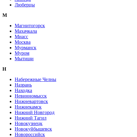
Люберцы
М
Магнитогорск
Махачкала
Миасс
Москва
Мурманск
Муром
Мытищи
Н
Набережные Челны
Назрань
Находка
Невинномысск
Нижневартовск
Нижнекамск
Нижний Новгород
Нижний Тагил
Новокузнецк
Новокуйбышевск
Новороссийск