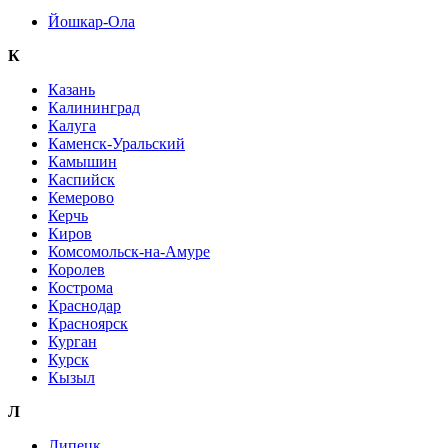
Йошкар-Ола
К
Казань
Калининград
Калуга
Каменск-Уральский
Камышин
Каспийск
Кемерово
Керчь
Киров
Комсомольск-на-Амуре
Королев
Кострома
Краснодар
Красноярск
Курган
Курск
Кызыл
Л
Липецк