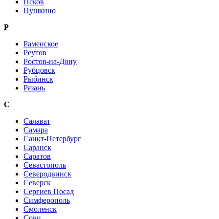
Псков
Пушкино
Р
Раменское
Реутов
Ростов-на-Дону
Рубцовск
Рыбинск
Рязань
С
Салават
Самара
Санкт-Петербург
Саранск
Саратов
Севастополь
Северодвинск
Северск
Сергиев Посад
Симферополь
Смоленск
Сочи