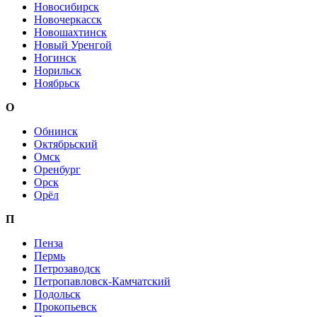
Новосибирск
Новочеркасск
Новошахтинск
Новый Уренгой
Ногинск
Норильск
Ноябрьск
О
Обнинск
Октябрьский
Омск
Оренбург
Орск
Орёл
П
Пенза
Пермь
Петрозаводск
Петропавловск-Камчатский
Подольск
Прокопьевск