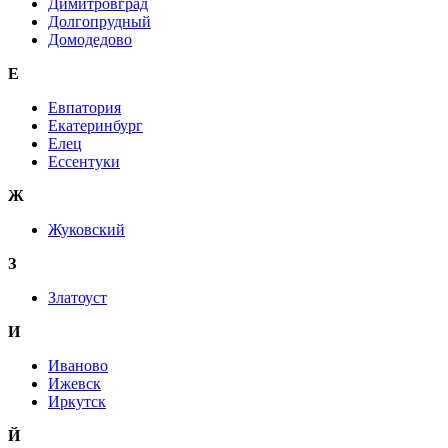
Димитровград
Долгопрудный
Домодедово
Е
Евпатория
Екатеринбург
Елец
Ессентуки
Ж
Жуковский
З
Златоуст
И
Иваново
Ижевск
Иркутск
Й