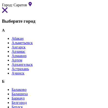
Город:
Саратов
Выберите город
А
Абакан
Альметьевск
Ангарск
Арзамас
Армавир
Артем
Архангельск
Астрахань
Ачинск
Б
Балаково
Балашиха
Барнаул
Белгород
Бердск