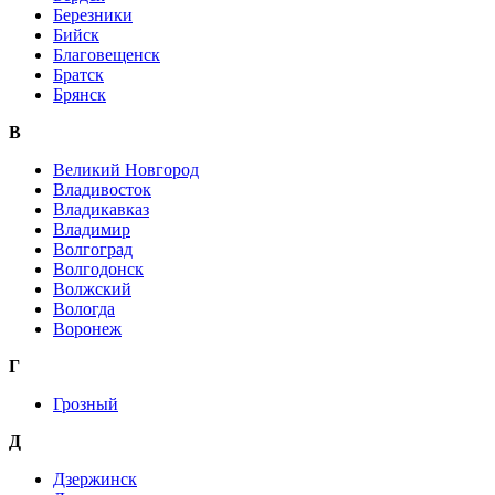
Березники
Бийск
Благовещенск
Братск
Брянск
В
Великий Новгород
Владивосток
Владикавказ
Владимир
Волгоград
Волгодонск
Волжский
Вологда
Воронеж
Г
Грозный
Д
Дзержинск