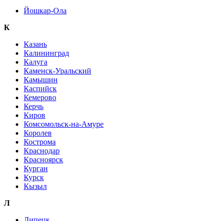
Йошкар-Ола
К
Казань
Калининград
Калуга
Каменск-Уральский
Камышин
Каспийск
Кемерово
Керчь
Киров
Комсомольск-на-Амуре
Королев
Кострома
Краснодар
Красноярск
Курган
Курск
Кызыл
Л
Липецк