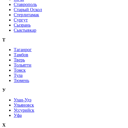
Ставрополь
Старый Оскол
Стерлитамак
Сургут
Сызрань
Сыктывкар
Т
Таганрог
Тамбов
Тверь
Тольятти
Томск
Тула
Тюмень
У
Улан-Удэ
Ульяновск
Уссурийск
Уфа
Х