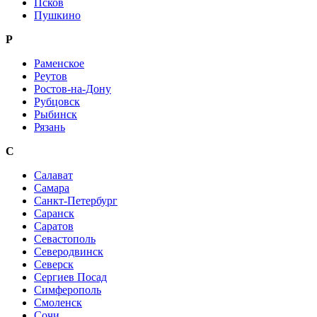
Псков
Пушкино
Р
Раменское
Реутов
Ростов-на-Дону
Рубцовск
Рыбинск
Рязань
С
Салават
Самара
Санкт-Петербург
Саранск
Саратов
Севастополь
Северодвинск
Северск
Сергиев Посад
Симферополь
Смоленск
Сочи