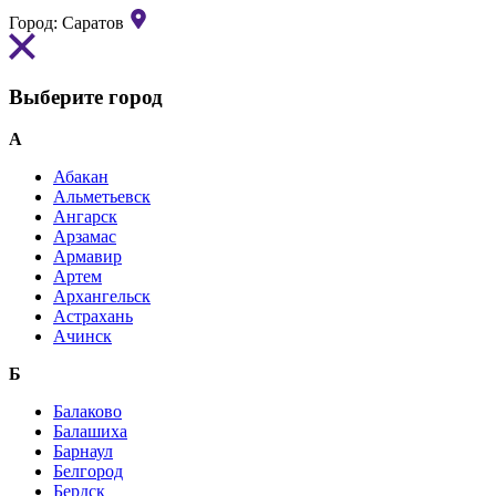
Город:
Саратов
Выберите город
А
Абакан
Альметьевск
Ангарск
Арзамас
Армавир
Артем
Архангельск
Астрахань
Ачинск
Б
Балаково
Балашиха
Барнаул
Белгород
Бердск