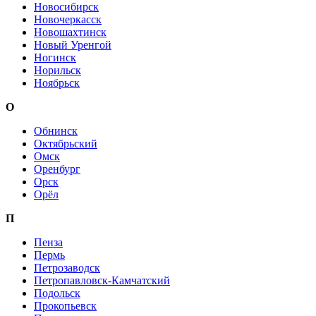
Новосибирск
Новочеркасск
Новошахтинск
Новый Уренгой
Ногинск
Норильск
Ноябрьск
О
Обнинск
Октябрьский
Омск
Оренбург
Орск
Орёл
П
Пенза
Пермь
Петрозаводск
Петропавловск-Камчатский
Подольск
Прокопьевск