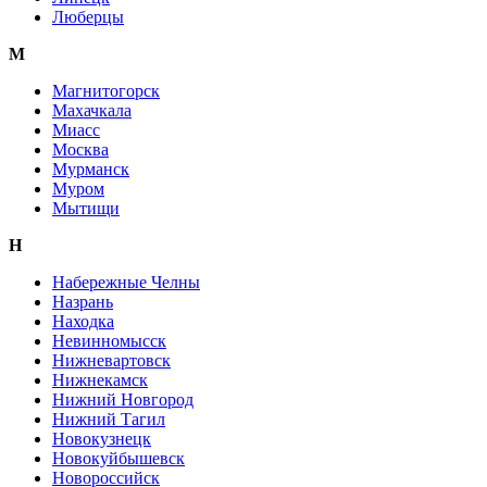
Люберцы
М
Магнитогорск
Махачкала
Миасс
Москва
Мурманск
Муром
Мытищи
Н
Набережные Челны
Назрань
Находка
Невинномысск
Нижневартовск
Нижнекамск
Нижний Новгород
Нижний Тагил
Новокузнецк
Новокуйбышевск
Новороссийск