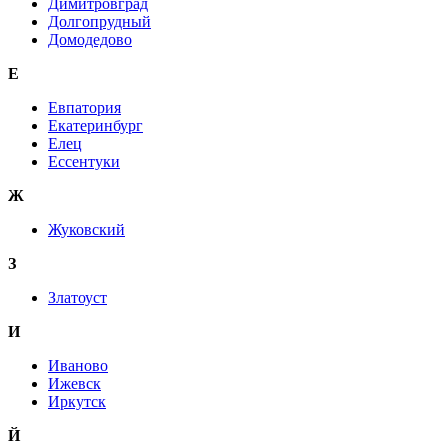
Димитровград
Долгопрудный
Домодедово
Е
Евпатория
Екатеринбург
Елец
Ессентуки
Ж
Жуковский
З
Златоуст
И
Иваново
Ижевск
Иркутск
Й