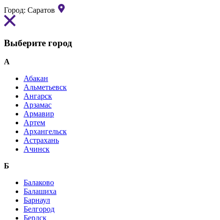
Город:
Саратов
Выберите город
А
Абакан
Альметьевск
Ангарск
Арзамас
Армавир
Артем
Архангельск
Астрахань
Ачинск
Б
Балаково
Балашиха
Барнаул
Белгород
Бердск