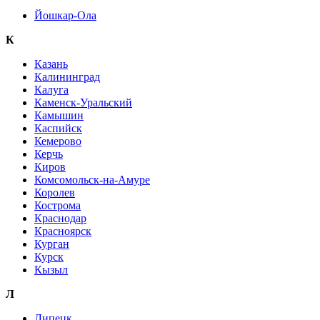
Йошкар-Ола
К
Казань
Калининград
Калуга
Каменск-Уральский
Камышин
Каспийск
Кемерово
Керчь
Киров
Комсомольск-на-Амуре
Королев
Кострома
Краснодар
Красноярск
Курган
Курск
Кызыл
Л
Липецк