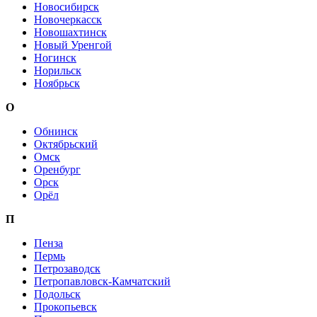
Новосибирск
Новочеркасск
Новошахтинск
Новый Уренгой
Ногинск
Норильск
Ноябрьск
О
Обнинск
Октябрьский
Омск
Оренбург
Орск
Орёл
П
Пенза
Пермь
Петрозаводск
Петропавловск-Камчатский
Подольск
Прокопьевск