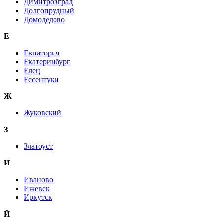
Димитровград
Долгопрудный
Домодедово
Е
Евпатория
Екатеринбург
Елец
Ессентуки
Ж
Жуковский
З
Златоуст
И
Иваново
Ижевск
Иркутск
Й