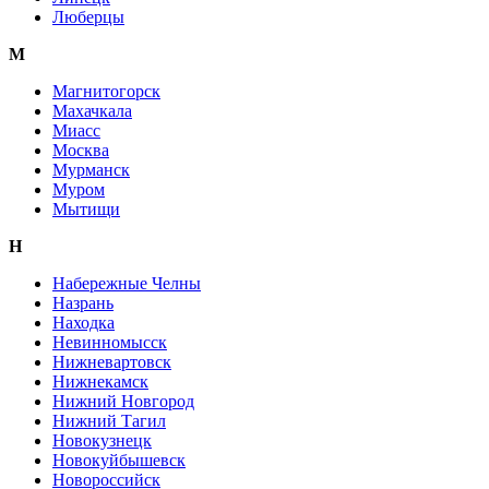
Люберцы
М
Магнитогорск
Махачкала
Миасс
Москва
Мурманск
Муром
Мытищи
Н
Набережные Челны
Назрань
Находка
Невинномысск
Нижневартовск
Нижнекамск
Нижний Новгород
Нижний Тагил
Новокузнецк
Новокуйбышевск
Новороссийск