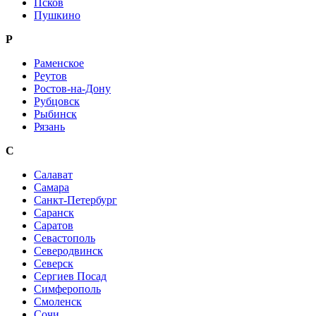
Псков
Пушкино
Р
Раменское
Реутов
Ростов-на-Дону
Рубцовск
Рыбинск
Рязань
С
Салават
Самара
Санкт-Петербург
Саранск
Саратов
Севастополь
Северодвинск
Северск
Сергиев Посад
Симферополь
Смоленск
Сочи