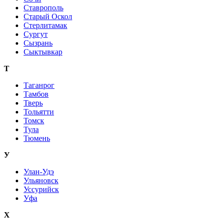
Ставрополь
Старый Оскол
Стерлитамак
Сургут
Сызрань
Сыктывкар
Т
Таганрог
Тамбов
Тверь
Тольятти
Томск
Тула
Тюмень
У
Улан-Удэ
Ульяновск
Уссурийск
Уфа
Х